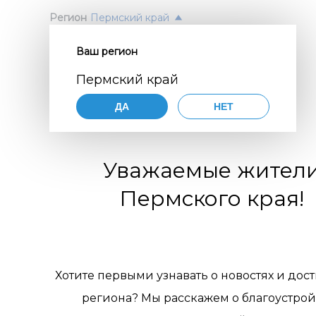
Регион
Пермский край
Ваш регион
Согл
ПОЛ
Пермский край
перс
Авт
ДА
НЕТ
орга
Нажимая
согласие
порядке,
цифр
Уважаемые жител
по разви
коммуни
обще
Пермского края!
организа
119770001
комм
муниципа
pdn@dial
отн
сайте
htt
требован
пер
Хотите первыми узнавать о новостях и дос
персонал
региона? Мы расскажем о благоустрой
Цели 
1. Об